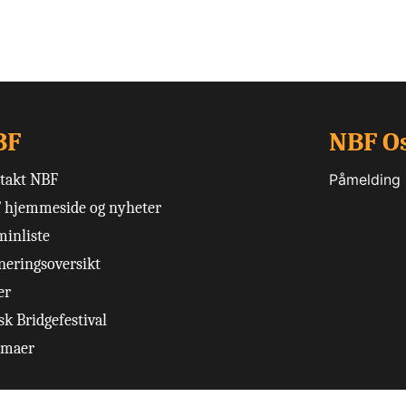
BF
NBF O
takt NBF
Påmelding
 hjemmeside og nyheter
minliste
neringsoversikt
er
k Bridgefestival
emaer