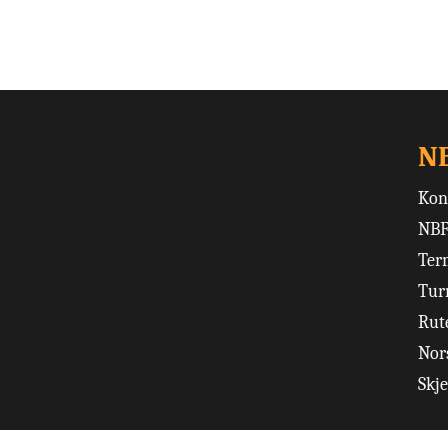
N
Kon
NBF
Ter
Tur
Rut
Nors
Skj