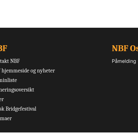
BF
NBF O
takt NBF
Påmelding
 hjemmeside og nyheter
minliste
neringsoversikt
er
k Bridgefestival
emaer