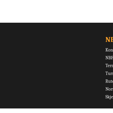
N
Kon
NBF
Ter
Tur
Rut
Nors
Skj