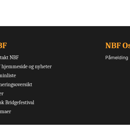
BF
NBF O
takt NBF
Påmelding
 hjemmeside og nyheter
minliste
neringsoversikt
er
k Bridgefestival
emaer