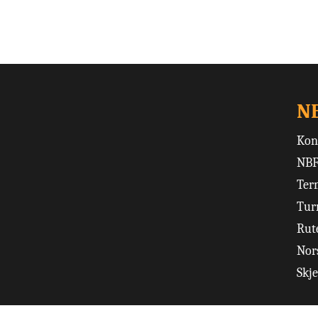
N
Kon
NBF
Ter
Tur
Rut
Nors
Skj