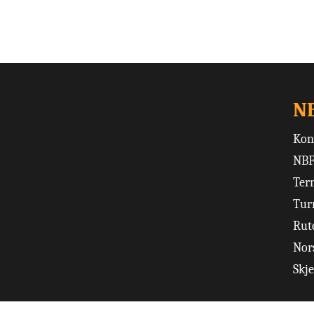
N
Kon
NBF
Ter
Tur
Rut
Nors
Skj