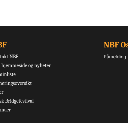
BF
NBF O
takt NBF
Påmelding
 hjemmeside og nyheter
minliste
neringsoversikt
er
k Bridgefestival
emaer