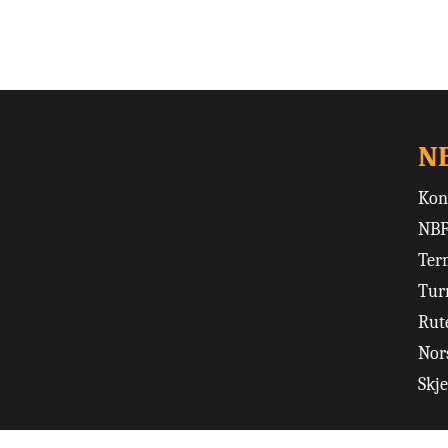
N
Kon
NBF
Ter
Tur
Rut
Nors
Skj