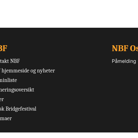
BF
NBF O
takt NBF
Påmelding
 hjemmeside og nyheter
minliste
neringsoversikt
er
k Bridgefestival
emaer