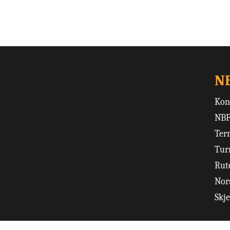
N
Kon
NBF
Ter
Tur
Rut
Nors
Skj