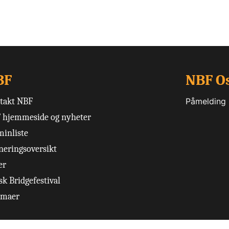
BF
NBF O
takt NBF
Påmelding
 hjemmeside og nyheter
minliste
neringsoversikt
er
k Bridgefestival
emaer