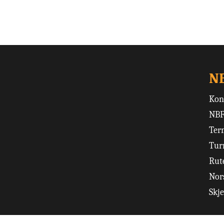
N
Kon
NBF
Ter
Tur
Rut
Nors
Skj