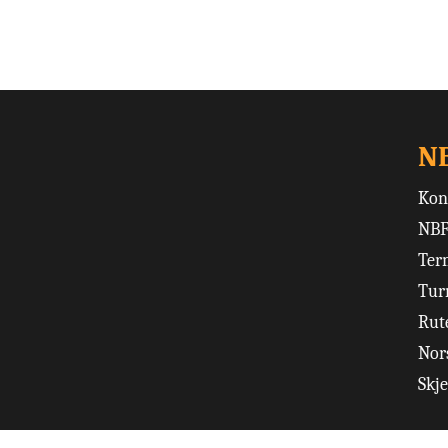
N
Kon
NBF
Ter
Tur
Rut
Nors
Skj