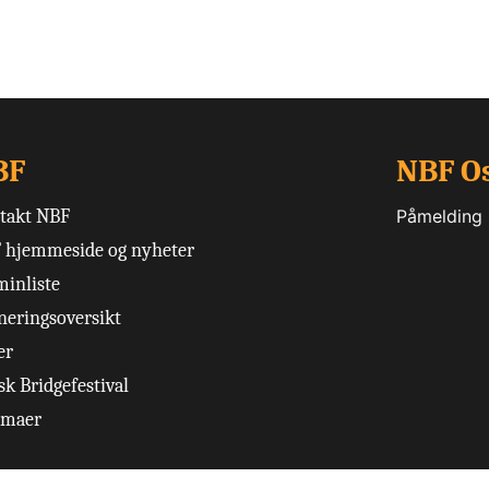
BF
NBF O
takt NBF
Påmelding
 hjemmeside og nyheter
minliste
neringsoversikt
er
k Bridgefestival
emaer