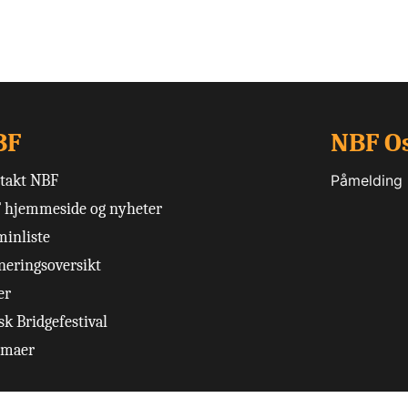
BF
NBF O
takt NBF
Påmelding
 hjemmeside og nyheter
minliste
neringsoversikt
er
k Bridgefestival
emaer