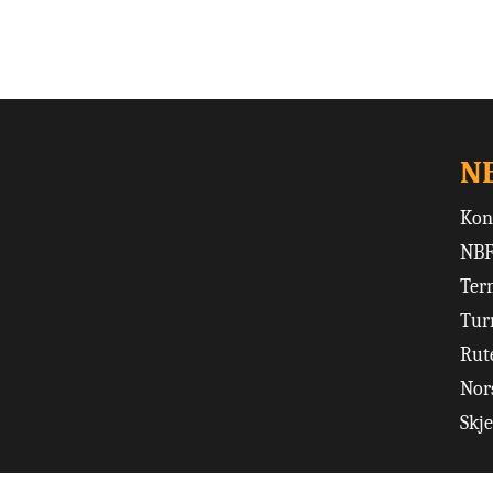
N
Kon
NBF
Ter
Tur
Rut
Nors
Skj