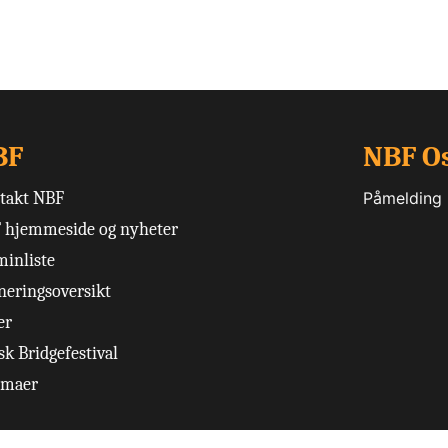
BF
NBF O
takt NBF
Påmelding
 hjemmeside og nyheter
minliste
neringsoversikt
er
k Bridgefestival
emaer