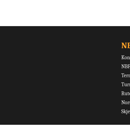
N
Kon
NBF
Ter
Tur
Rut
Nors
Skj