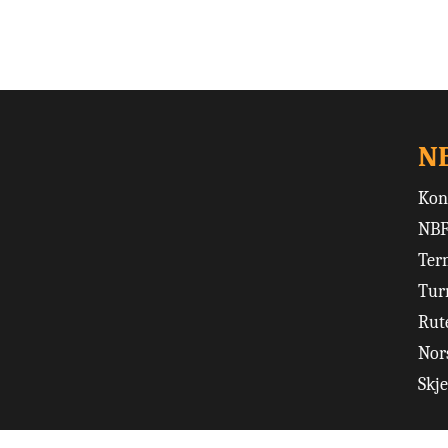
N
Kon
NBF
Ter
Tur
Rut
Nors
Skj