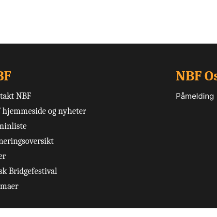
BF
NBF O
takt NBF
Påmelding
 hjemmeside og nyheter
minliste
neringsoversikt
er
k Bridgefestival
emaer