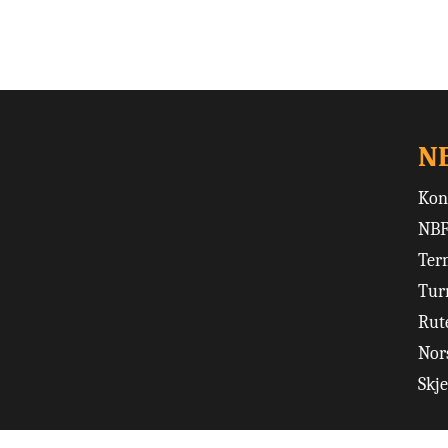
N
Kon
NBF
Ter
Tur
Rut
Nors
Skj