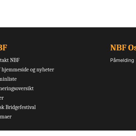
BF
NBF O
takt NBF
Påmelding
 hjemmeside og nyheter
minliste
neringsoversikt
er
k Bridgefestival
emaer