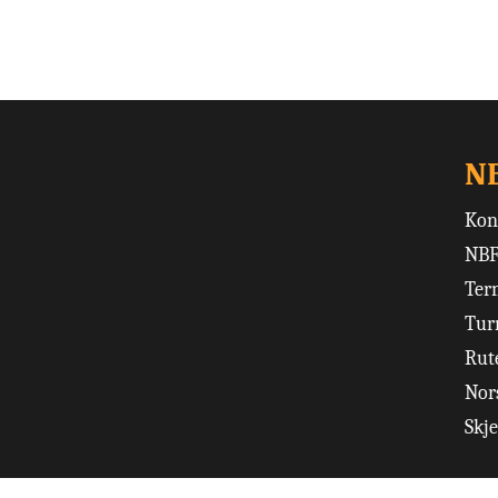
N
Kon
NBF
Ter
Tur
Rut
Nors
Skj