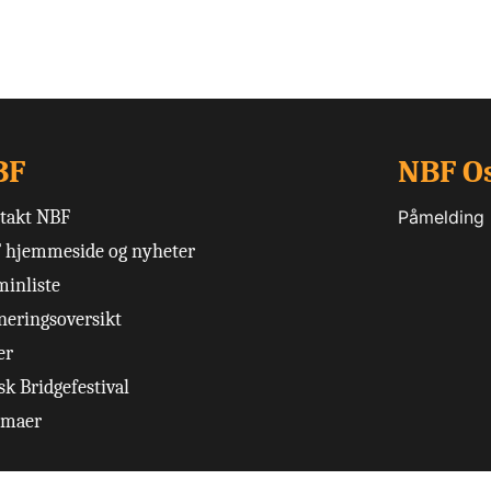
BF
NBF O
takt NBF
Påmelding
 hjemmeside og nyheter
minliste
neringsoversikt
er
k Bridgefestival
emaer