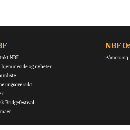
BF
NBF O
takt NBF
Påmelding
 hjemmeside og nyheter
minliste
neringsoversikt
er
k Bridgefestival
emaer