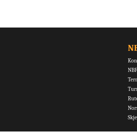
N
Kon
NBF
Ter
Tur
Rut
Nors
Skj