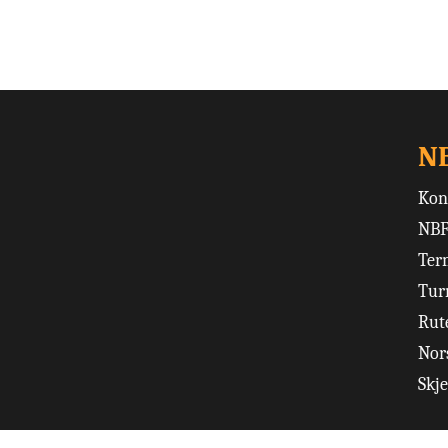
N
Kon
NBF
Ter
Tur
Rut
Nors
Skj