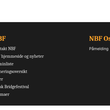
BF
NBF O
takt NBF
Påmelding
 hjemmeside og nyheter
minliste
neringsoversikt
er
k Bridgefestival
emaer