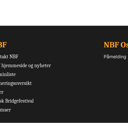
BF
NBF O
takt NBF
Påmelding
 hjemmeside og nyheter
minliste
neringsoversikt
er
k Bridgefestival
emaer