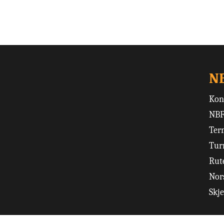
N
Kon
NBF
Ter
Tur
Rut
Nors
Skj