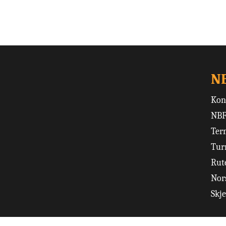
N
Kon
NBF
Ter
Tur
Rut
Nors
Skj