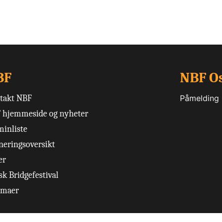
BF
NBF O
takt NBF
Påmelding
 hjemmeside og nyheter
minliste
neringsoversikt
er
k Bridgefestival
emaer