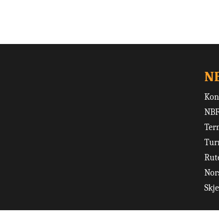
N
Kon
NBF
Ter
Tur
Rut
Nors
Skj