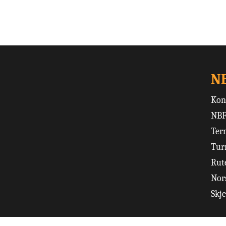
N
Kon
NBF
Ter
Tur
Rut
Nors
Skj