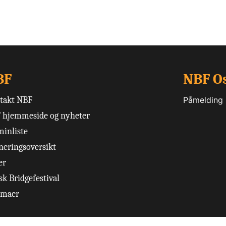
BF
NBF O
takt NBF
Påmelding
 hjemmeside og nyheter
minliste
neringsoversikt
er
k Bridgefestival
emaer