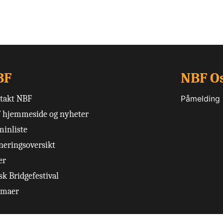
BF
NBF O
takt NBF
Påmelding
 hjemmeside og nyheter
minliste
neringsoversikt
er
k Bridgefestival
emaer