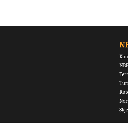
N
Kon
NBF
Ter
Tur
Rut
Nors
Skj