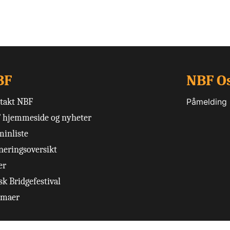
BF
NBF O
takt NBF
Påmelding
 hjemmeside og nyheter
minliste
neringsoversikt
er
k Bridgefestival
emaer