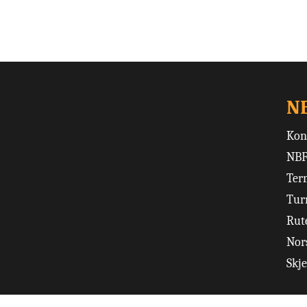
N
Kon
NBF
Ter
Tur
Rut
Nors
Skj