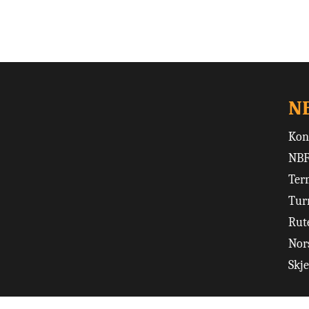
N
Kon
NBF
Ter
Tur
Rut
Nors
Skj