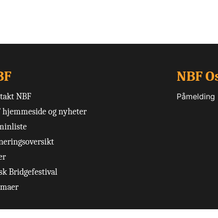
BF
NBF O
takt NBF
Påmelding
 hjemmeside og nyheter
minliste
neringsoversikt
er
k Bridgefestival
emaer