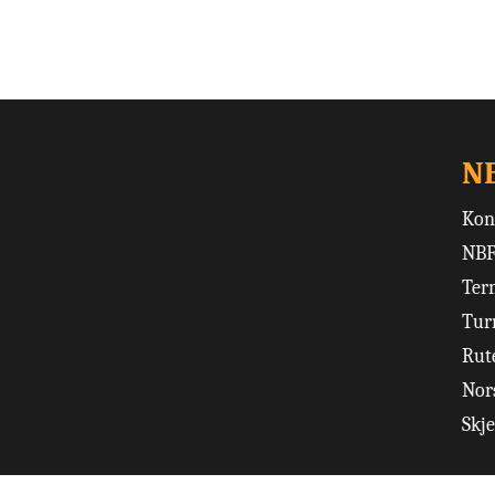
N
Kon
NBF
Ter
Tur
Rut
Nors
Skj