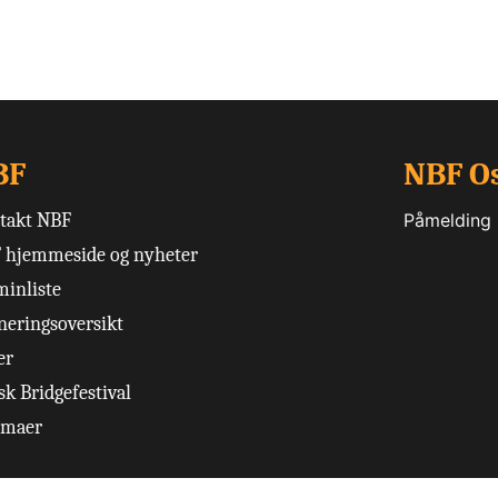
BF
NBF O
takt NBF
Påmelding
 hjemmeside og nyheter
minliste
neringsoversikt
er
k Bridgefestival
emaer