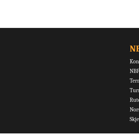
N
Kon
NBF
Ter
Tur
Rut
Nors
Skj