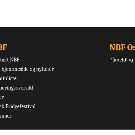
BF
NBF O
takt NBF
Påmelding
 hjemmeside og nyheter
minliste
neringsoversikt
er
k Bridgefestival
emaer