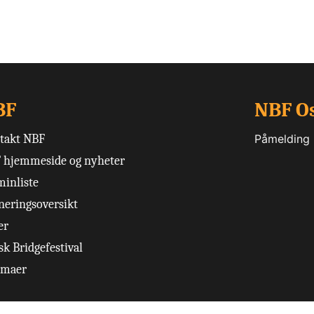
BF
NBF O
takt NBF
Påmelding
 hjemmeside og nyheter
minliste
neringsoversikt
er
k Bridgefestival
emaer