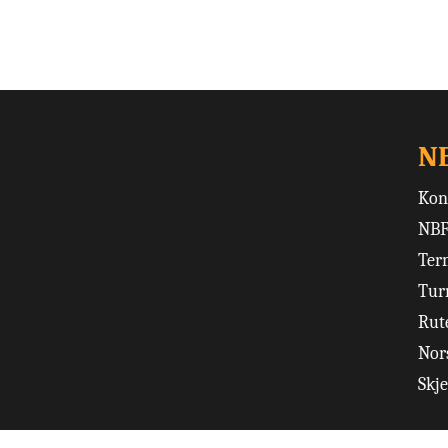
N
Kon
NBF
Ter
Tur
Rut
Nors
Skj