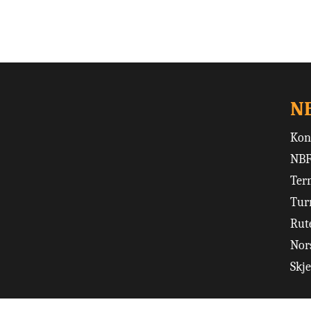
N
Kon
NBF
Ter
Tur
Rut
Nors
Skj