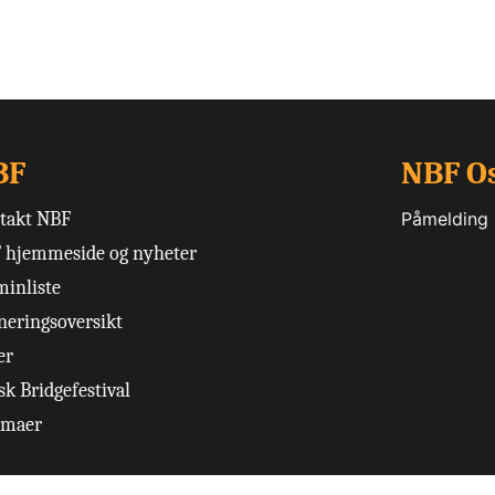
BF
NBF O
takt NBF
Påmelding
 hjemmeside og nyheter
minliste
neringsoversikt
er
k Bridgefestival
emaer